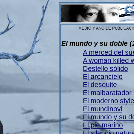
MEDIO Y AÑO DE PUBLICACI
El mundo y su doble
(
A merced del su
A woman killed 
Destello sólido
El arcancielo
El desquite
El malbaratador
El moderno styl
El mundinovi
El mundo y su d
El pie marino
El silencio natur