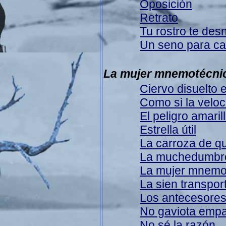
Oposición
Retrato
Tu rostro te des
Un seno para ca
La mujer mnemotécni
Ciervo disuelto 
Como si la velo
El peligro amaril
Estrella útil
La carroza de q
La muchedumbre
La mujer mnemo
La sien transpor
Los antecesore
No gaviota emp
No sé la razón