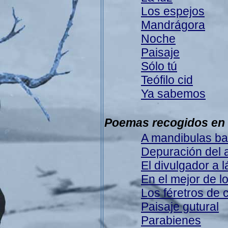
Los espejos
Mandrágora
Noche
Paisaje
Sólo tú
Teófilo cid
Ya sabemos
Poemas recogidos en 
A mandibulas ba
Depuración del 
El divulgador a 
En el mejor de 
Los féretros de 
Paisaje gutural
Parabienes