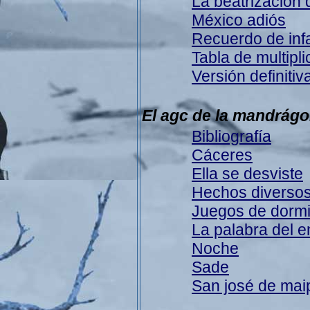
La beatrización 
México adiós
Recuerdo de inf
Tabla de multipli
Versión definitiv
El agc de la mandrágo
Bibliografía
Cáceres
Ella se desviste
Hechos diverso
Juegos de dormi
La palabra del 
Noche
Sade
San josé de mai