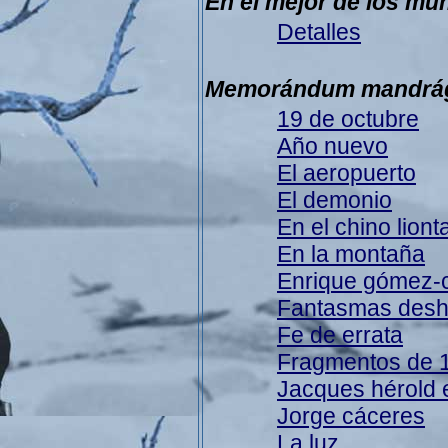
En el mejor de los mu
Detalles
Memorándum mandrá
19 de octubre
Año nuevo
El aeropuerto
El demonio
En el chino liont
En la montaña
Enrique gómez-
Fantasmas desh
Fe de errata
Fragmentos de 
Jacques hérold 
Jorge cáceres
La luz