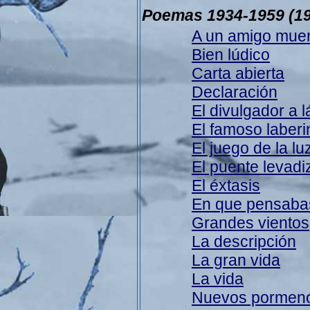
Poemas 1934-1959
(1
A un amigo muer
Bien lúdico
Carta abierta
Declaración
El divulgador a 
El famoso laberi
El juego de la lu
El puente levadi
El éxtasis
En que pensaba
Grandes vientos
La descripción
La gran vida
La vida
Nuevos pormen