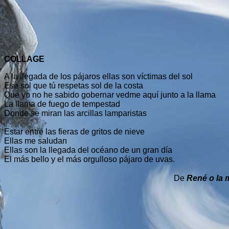
COLLAGE
A la llegada de los pájaros ellas son víctimas del sol
Ese sol que tú respetas sol de la costa
Que yo no he sabido gobernar vedme aquí junto a la llama
La llama de fuego de tempestad
Donde se miran las arcillas lamparistas
Estar entre las fieras de gritos de nieve
Ellas me saludan
Ellas son la llegada del océano de un gran día
El más bello y el más orgulloso pájaro de uvas.
De
René o la 