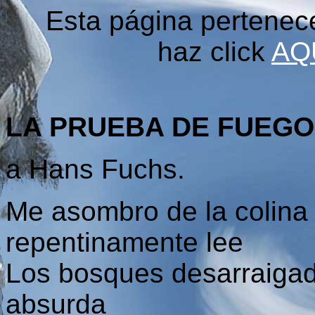
Esta página pertenec
haz click
AQ
LA PRUEBA DE FUEGO
a Hans Fuchs.
Me asombro de la colina
repentinamente lee
Los bosques desarraigad
absurda