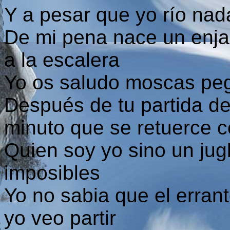
Y a pesar que yo río nad
De mi pena nace un enj
a la escalera
Yo os saludo moscas peg
Después de tu partida 
minuto que se retuerce c
Quien soy yo sino un jug
imposibles
Yo no sabia que el erran
yo veo partir