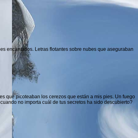
ldes encantados. Letras flotantes sobre nubes que aseguraban
es que picoteaban los cerezos que están a mis pies. Un fuego
 cuando no importa cuál de tus secretos ha sido descubierto?