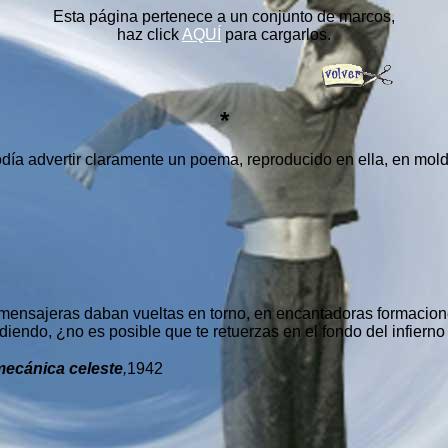
Esta página pertenece a un conjunto de marcos,
haz click
AQUÍ
para cargarlos.
*
odía advertir claramente un poema, reproducido en ella, en mo
 mensajeras daban vueltas en torno, en encantadoras formacion
ndo, ¿no es posible que te retuerzas en el fondo del infierno
mecánica celeste
,
1942