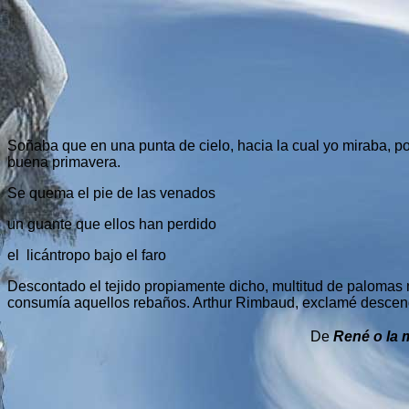
Soñaba que en una punta de cielo, hacia la cual yo miraba, p
buena primavera.
Se quema el pie de las venados
un guante que ellos han perdido
el licántropo bajo el faro
Descontado el tejido propiamente dicho, multitud de palomas
consumía aquellos rebaños. Arthur Rimbaud, exclamé descendie
De
René o la 