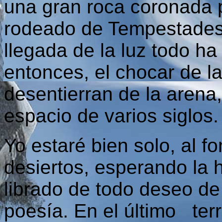
una gran roca coronada p
rodeado de Tempestades 
llegada de la luz todo h
entonces, el chocar de l
desentierran de la aren
espacio de varios siglos.
Yo estaré bien solo, al f
desiertos, esperando la 
librado de todo deseo de
poesía. En el último terr