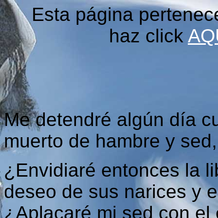
Esta página pertenec
haz click
AQ
Me detendré algún día cua
muerto de hambre y sed, 
¿Envidiaré entonces la li
deseo de sus narices y el
¿Aplacaré mi sed con el 