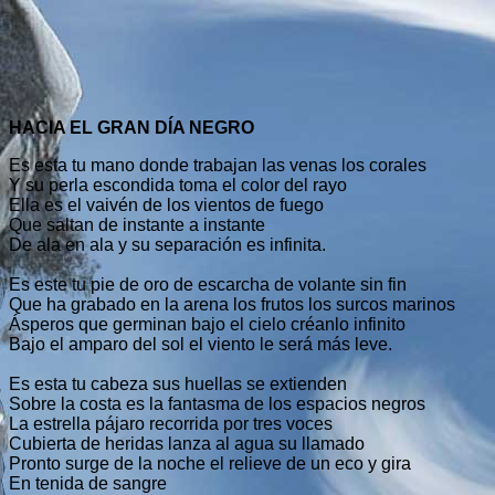
HACIA EL GRAN DÍA NEGRO
Es esta tu mano donde trabajan las venas los corales
Y su perla escondida toma el color del rayo
Ella es el vaivén de los vientos de fuego
Que saltan de instante a instante
De ala en ala y su separación es infinita.
Es este tu pie de oro de escarcha de volante sin fin
Que ha grabado en la arena los frutos los surcos marinos
Ásperos que germinan bajo el cielo créanlo infinito
Bajo el amparo del sol el viento le será más leve.
Es esta tu cabeza sus huellas se extienden
Sobre la costa es la fantasma de los espacios negros
La estrella pájaro recorrida por tres voces
Cubierta de heridas lanza al agua su llamado
Pronto surge de la noche el relieve de un eco y gira
En tenida de sangre