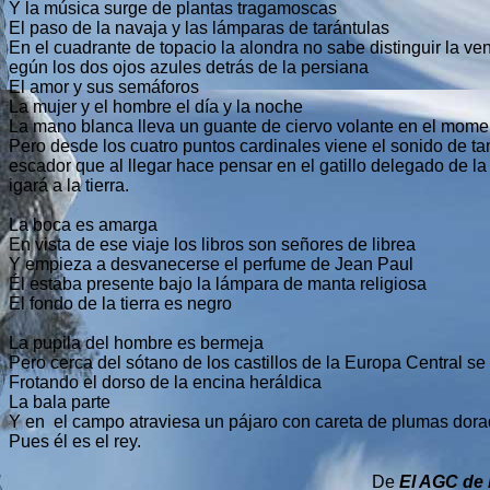
Y la música surge de plantas tragamoscas
El paso de la navaja y las lámparas de tarántulas
En el cuadrante de topacio la alondra no sabe distinguir la v
egún los dos ojos azules detrás de la persiana
El amor y sus semáforos
La mujer y el hombre el día y la noche
La mano blanca lleva un guante de ciervo volante en el mome
Pero desde los cuatro puntos cardinales viene el sonido de ta
escador que al llegar hace pensar en el gatillo delegado de 
igará a la tierra.
La boca es amarga
En vista de ese viaje los libros son señores de librea
Y empieza a desvanecerse el perfume de Jean Paul
Él estaba presente bajo la lámpara de manta religiosa
El fondo de la tierra es negro
La pupila del hombre es bermeja
Pero cerca del sótano de los castillos de la Europa Central se 
Frotando el dorso de la encina heráldica
La bala parte
Y en el campo atraviesa un pájaro con careta de plumas dor
Pues él es el rey.
De
El AGC de