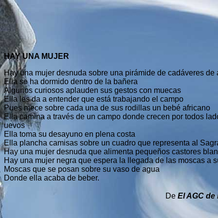
HAY UNA MUJER
Hay una mujer desnuda sobre una pirámide de cadáveres de 
Ella se ha dormido dentro de la bañera
Algunos curiosos aplauden sus gestos con muecas
Ella les da a entender que está trabajando el campo
Pues mece sobre cada una de sus rodillas un bebé africano
Ella camina a través de un campo donde crecen por todos lado
uevos
Ella toma su desayuno en plena costa
Ella plancha camisas sobre un cuadro que representa al Sag
Hay una mujer desnuda que alimenta pequeños castores bla
Hay una mujer negra que espera la llegada de las moscas a
Moscas que se posan sobre su vaso de agua
Donde ella acaba de beber.
De
El AGC de