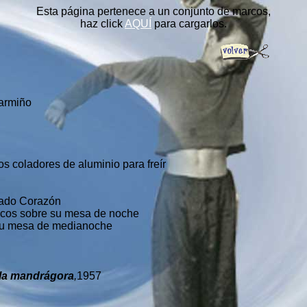
Esta página pertenece a un conjunto de marcos,
haz click
AQUÍ
para cargarlos.
armiño
s coladores de aluminio para freír
rado Corazón
ncos sobre su mesa de noche
 su mesa de medianoche
 la mandrágora
,
1957