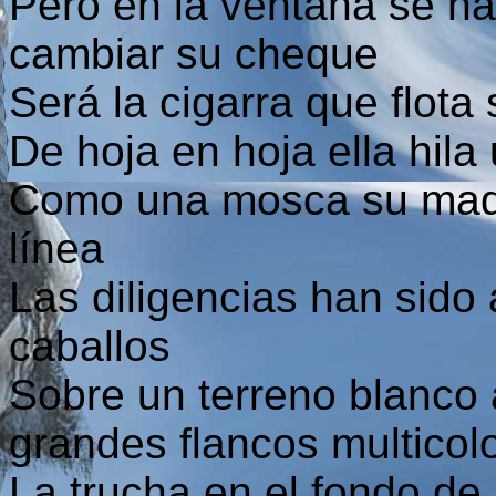
Pero en la ventana se h
cambiar su cheque
Será la cigarra que flota
De hoja en hoja ella hil
Como una mosca su madr
línea
Las diligencias han sido
caballos
Sobre un terreno blanco
grandes flancos multicol
La trucha en el fondo de 