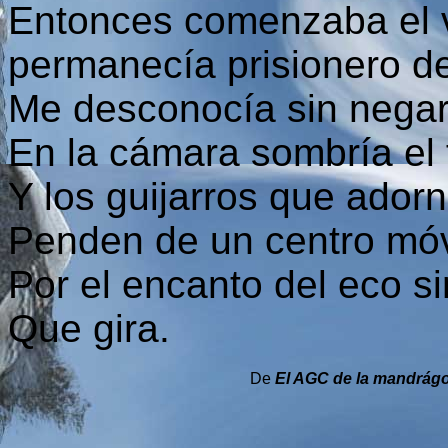
Entonces comenzaba el v
permanecía prisionero d
Me desconocía sin negarl
En la cámara sombría el 
Y los guijarros que ador
Penden de un centro móv
Por el encanto del eco si
Que gira.
De
El AGC de la mandrág