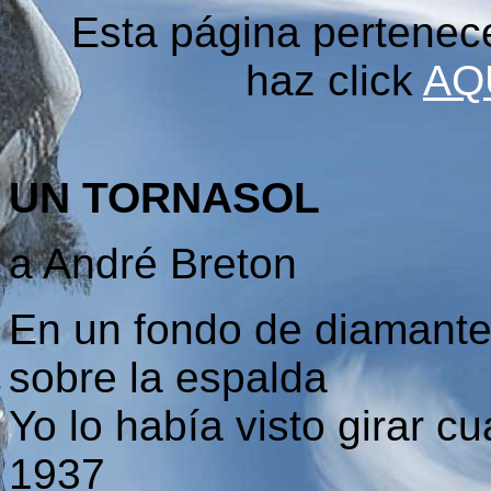
Esta página pertenec
haz click
AQ
UN TORNASOL
a André Breton
En un fondo de diamante
sobre la espalda
Yo lo había visto girar c
1937