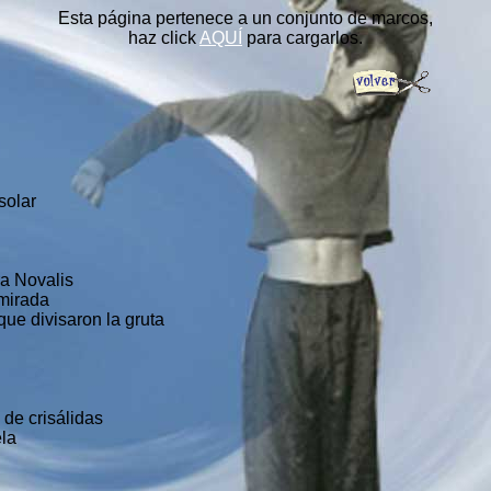
Esta página pertenece a un conjunto de marcos,
haz click
AQUÍ
para cargarlos.
solar
a Novalis
 mirada
que divisaron la gruta
 de crisálidas
ela