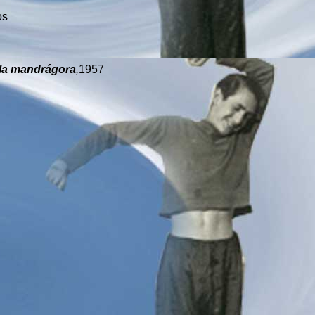
os
 la mandrágora
,
1957