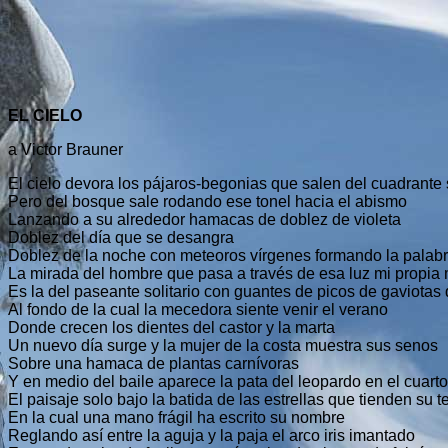
EL CIELO
a Victor Brauner
El cielo devora los pájaros-begonias que salen del cuadrante 
Pero del bosque sale rodando ese tonel hacia el abismo
Lanzando a su alrededor hamacas de doblez de violeta
Doblez del día que se desangra
Doblez de la noche con meteoros vírgenes formando la palabr
La mirada del hombre que pasa a través de esa luz mi propia
Es la del paseante solitario con guantes de picos de gaviotas 
Al fondo de la cual la mecedora siente venir el verano
Donde crecen los dientes del castor y la marta
Un nuevo día surge y la mujer de la costa muestra sus senos
Sobre una hamaca de plantas carnívoras
Y en medio del baile aparece la pata del leopardo en el cuarto
El paisaje solo bajo la batida de las estrellas que tienden su t
En la cual una mano frágil ha escrito su nombre
Reglando así entre la aguja y la paja el arco iris imantado