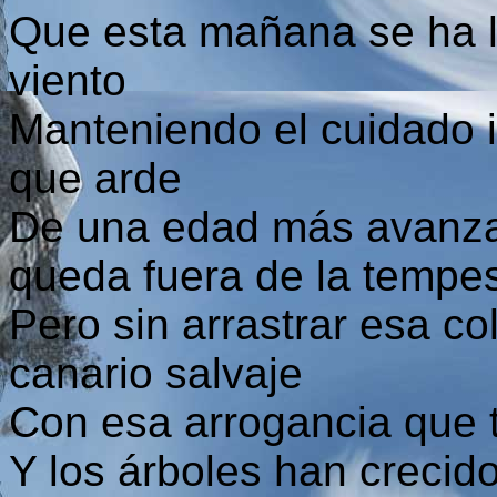
Que esta mañana se ha 
viento
Manteniendo el cuidado 
que arde
De una edad más avanza
queda fuera de la tempe
Pero sin arrastrar esa c
canario salvaje
Con esa arrogancia que t
Y los árboles han crecid