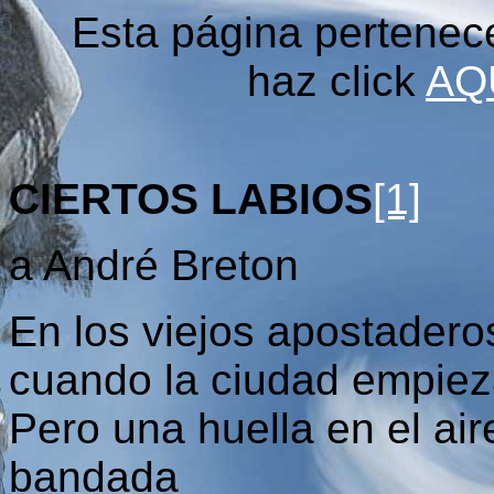
Esta página pertenec
haz click
AQ
CIERTOS LABIOS
[1]
a André Breton
En los viejos apostaderos
cuando la ciudad empiez
Pero una huella en el air
bandada