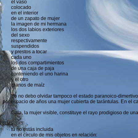
el vaso
colocado
en el interior
de un zapato de mujer
la imagen de mi hermana
los dos labios exteriores
del sexo
respectivamente
suspendidos
y prestos a tocar
cada uno
los dos compartimientos
de una caja de paja
conteniendo el uno harina
y el otro
granos de maíz
Yo no debo olvidar tampoco el estado paranoico-dimertivo de
por espacio de años una mujer cubierta de tarántulas. En el 
Gala, la mujer visible, constituye el rayo prodigioso de un
Gala
tú no estás incluida
en el círculo de mis objetos en relación: