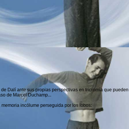
 Dalí ante sus propias perspectivas en tricromía que pueden s
caso de Marcel Duchamp...
a memoria incólume perseguida por los lobos: