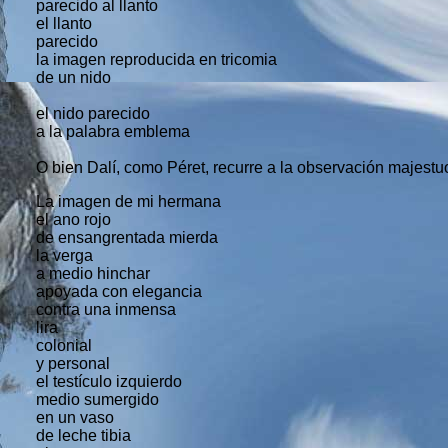
parecido al llanto
el llanto
parecido
la imagen reproducida en tricomia
de un nido
el nido parecido
a la palabra emblema
O bien Dalí, como Péret, recurre a la observación majestuos
La imagen de mi hermana
el ano rojo
de ensangrentada mierda
la verga
a medio hinchar
apoyada con elegancia
contra una inmensa
lira
colonial
y personal
el testículo izquierdo
medio sumergido
en un vaso
de leche tibia