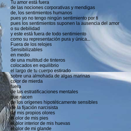
Tu amor está fuera
de las nociones corporativas y mendigas
de, los sentimientos humanos
pues yo no tengo ningún sentimiento por ti
pues los sentimientos suponen la ausencia del amor
o su debilidad
y este está fuera de todo sentimiento
como su representación pura y única...
Fuera de los relojes
Sensibilizables
en medio
de una multitud de tinteros
colocados en equilibrio
el largo de tu cuerpo estirado
sobre una almohada de algas marinas
color de mierda
fuera
de las estratificaciones mentales
que nacen
de los orígenes hipotéticamente sensibles
de la fijación narcisista
de mis propios olores
el olor de mis pies
el olor interior de mis huevas
el olor de mi glande