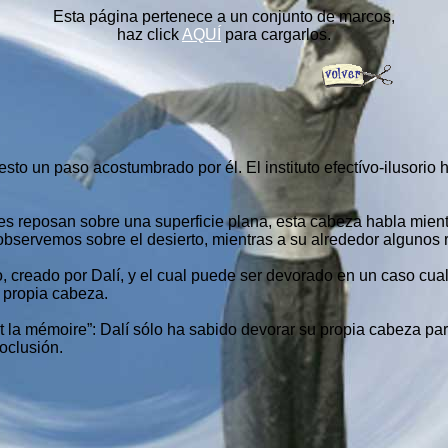
Esta página pertenece a un conjunto de marcos,
haz click
AQUÍ
para cargarlos.
o un paso acostumbrado por él. El instituto efectívo-ilusorio
reposan sobre una superficie plana, esta cabeza habla mientr
 observemos sobre el desierto, mientras a su alrededor algunos
reado por Dalí, y el cual puede ser devorado en un caso cualqu
 propia cabeza.
a mémoire”: Dalí sólo ha sabido devorar su propia cabeza par
oclusión.