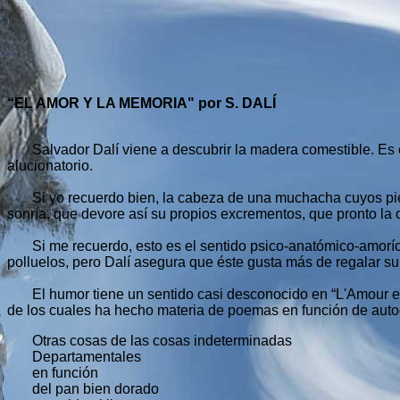
“EL AMOR Y LA MEMORIA" por S. DALÍ
Salvador Dalí viene a descubrir la madera comestible. Es est
alucionatorio.
Si yo recuerdo bien, la cabeza de una muchacha cuyos pies 
sonría, que devore así su propios excrementos, que pronto la
Si me recuerdo, esto es el sentido psico-anatómico-amorío, c
polluelos, pero Dalí asegura que éste gusta más de regalar su
El humor tiene un sentido casi desconocido en “L'Amour et l
de los cuales ha hecho materia de poemas en función de auto
Otras cosas de las cosas indeterminadas
Departamentales
en función
del pan bien dorado