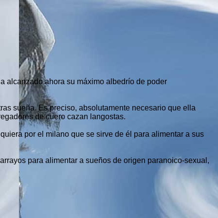
 ha alcanzado ahora su máximo albedrío de poder
as sueña. Es preciso, absolutamente necesario que ella
 regadores de cuero cazan langostas.
iera por el milano que se sirve de él para alimentar a sus
arrayos para alimentar a sueños de origen paranoico-sexual,