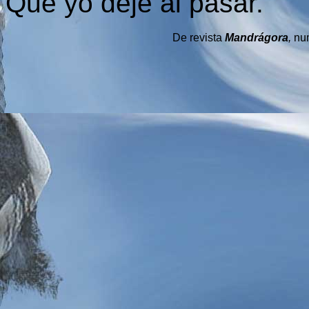
Que yo dejé al pasar.
De revista
Mandrágora
,
nu