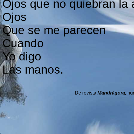
Ojos que no quiebran la 
Ojos
Que se me parecen
Cuando
Yo digo
Las manos.
De revista
Mandrágora
,
nu