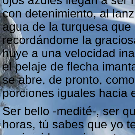
ojos azules llegan a ser 
con detenimiento, al lan
agua de la turquesa que 
recordándome la graciosa
huye a una velocidad inau
el pelaje de flecha iman
se abre, de pronto, como
porciones iguales hacia e
Ser bello -medité-, ser q
horas, tú sabes que yo t