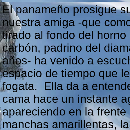
El panameño prosigue su 
nuestra amiga -que como
tirado al fondo del horno
carbón, padrino del diam
años- ha venido a escuch
espacio de tiempo que le
fogata. Ella da a entend
cama hace un instante ag
apareciendo en la frente
manchas amarillentas, l