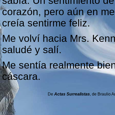
sabía. Un sentimiento de
corazón, pero aún en med
creía sentirme feliz.
Me volví hacia Mrs. Kenn
saludé y salí.
Me sentía realmente bie
cáscara.
De
Actas Surrealistas
, de Braulio 