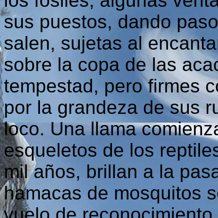
los fósiles, algunas ven
sus puestos, dando paso 
salen, sujetas al encant
sobre la copa de las aca
tempestad, pero firmes c
por la grandeza de sus r
loco. Una llama comienza 
esqueletos de los reptil
mil años, brillan a la pas
hamacas de mosquitos so
vuelo de reconocimiento