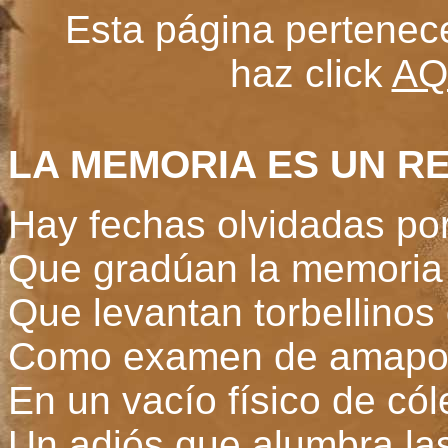
Esta página pertenec
haz click
AQ
LA MEMORIA ES UN R
Hay fechas olvidadas por
Que gradúan la memoria
Que levantan torbellinos
Como examen de amapo
En un vacío físico de cól
Un adiós que alumbra las