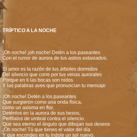
TRÍPTICO A LA NOCHE
I
¡Oh noche! ¡oh noche! Detén a los paseantes
Con el rumor de aurora de tus astros extasiados.
El amor es la razón de tus árboles dormidos
Del silencio que corre por tus venas aurorales
Porque en ti las bocas son nidos
Y las palabras aves que pronuncian tu mensaje
¡Oh noche! Detén a los paseantes
Que surgieron como una onda física,
como un axioma en flor.
Deténlos en la aurora de sus besos,
Perfílalos de umbral contra el silencio
Que sea eterno el ángulo que dibujan sus deseos
¡Oh noche! Tú que tienes el valor del día
Y que escondes en tu índole un sol nuevo.