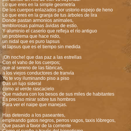
Lo que eres en la simple geometría
De los cuerpos enlazados por ustorio espejo de heno
Lo que eres en la granja de tus árboles de lira
Donde pastan armonios animales,
temblorosas palmas ávidas de estío.
Y aluminio el caserío que refleja el río antiguo
un problema que hace nido,
un nidal que es puro lapsus
el lapsus que es el tiempo sin medida
¡Oh noche! que das paz a las estrellas
Con el vaho de los cuerpos;
que al sereno de las fábricas,
a los viejos conductores de tranvía
Yo te voy iluminando piso a piso
Das un lujo sideral
como al verde rascacielo
Que madura con los besos de sus miles de habitantes
Es preciso mirar sobre tus hombros
Para ver el naipe que manejas.
Has detenido a los paseantes,
empleando gatos negros, perros vagos, taxis lóbregos,
Que pasan a favor de la corriente
Como el sueño a través del hipnotismo.