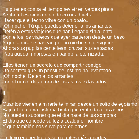
Tú puedes contra el tiempo revivir en verdes pinos
Azular el espacio detenido en una huella
Hacer que el lecho vibre con un ópalo...
¡Oh noche! Tú que puedes detener a los amantes,
Detén a estos viajeros que han llegado sin aliento.
Son ellos los viajeros que ayer partieron desde un beso
Y que ahora se pasean por un nimbo sin designios
Ahora sus pupilas centellean, cruzan sus espadas
Para quedar impresas en panoplia eternizada.
Ellos tienen un secreto que compartir contigo
Un secreto que un pensil de instinto ha levantado
¡Oh noche! Detén a los amantes
con el rumor de aurora de tus astros extasiados
II
Cuantos vienen a mirarte te miran desde un solio de egoísmo
Bajo el cual una cisterna brota que embrida a los astros.
No pueden suponer que el día nace de tus sombras
El día que concede su luz a cualquier hombre
Y que también nos sirve para odiarnos.
En ti yo encuentro los semblantes más amados