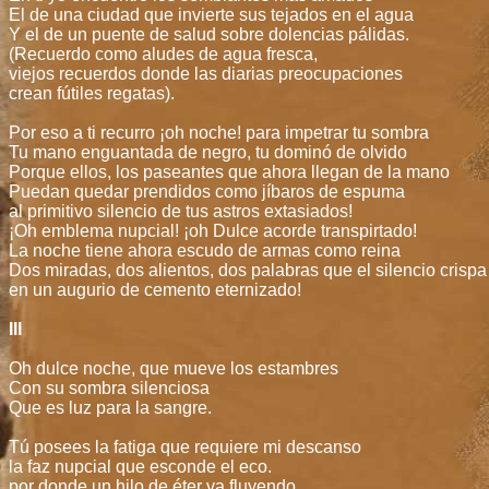
El de una ciudad que invierte sus tejados en el agua
Y el de un puente de salud sobre dolencias pálidas.
(Recuerdo como aludes de agua fresca,
viejos recuerdos donde las diarias preocupaciones
crean fútiles regatas).
Por eso a ti recurro ¡oh noche! para impetrar tu sombra
Tu mano enguantada de negro, tu dominó de olvido
Porque ellos, los paseantes que ahora llegan de la mano
Puedan quedar prendidos como jíbaros de espuma
al primitivo silencio de tus astros extasiados!
¡Oh emblema nupcial! ¡oh Dulce acorde transpirtado!
La noche tiene ahora escudo de armas como reina
Dos miradas, dos alientos, dos palabras que el silencio crispa
en un augurio de cemento eternizado!
III
Oh dulce noche, que mueve los estambres
Con su sombra silenciosa
Que es luz para la sangre.
Tú posees la fatiga que requiere mi descanso
la faz nupcial que esconde el eco.
por donde un hilo de éter va fluyendo.