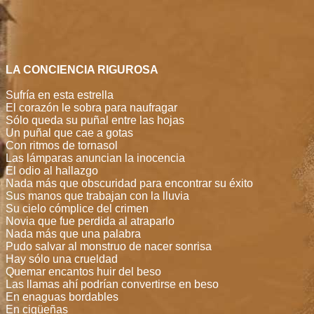
LA CONCIENCIA RIGUROSA
Sufría en esta estrella
El corazón le sobra para naufragar
Sólo queda su puñal entre las hojas
Un puñal que cae a gotas
Con ritmos de tornasol
Las lámparas anuncian la inocencia
El odio al hallazgo
Nada más que obscuridad para encontrar su éxito
Sus manos que trabajan con la lluvia
Su cielo cómplice del crimen
Novia que fue perdida al atraparlo
Nada más que una palabra
Pudo salvar al monstruo de nacer sonrisa
Hay sólo una crueldad
Quemar encantos huir del beso
Las llamas ahí podrían convertirse en beso
En enaguas bordables
En cigüeñas