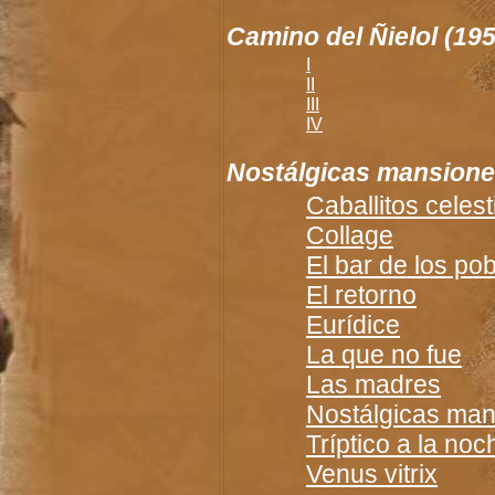
Camino del Ñielol (195
I
II
III
IV
Nostálgicas mansion
Caballitos celest
Collage
El bar de los po
El retorno
Eurídice
La que no fue
Las madres
Nostálgicas ma
Tríptico a la noc
Venus vitrix